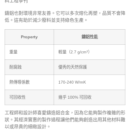
料工程季刊
鑄鋁也對環境非常友善。它可以多次熔化再塑，品質不會降
低。這有助於減少廢料並支持綠色生產。
Property
鑄鋁性能
重量
輕量（2.7 g/cm³）
耐腐蝕
優秀的天然保護
熱傳導係數
170-240 W/mK
可回收性
幾乎 100% 可回收
工程師和設計師喜愛鑄造鋁合金，因為它能夠製作複雜的形
狀。其經濟實惠的製作過程讓他們能夠創造出用其他材料難
以或昂貴的細緻設計。