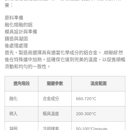
果：
原料準備
融化熔融的鋁
模具設計與準備
鑄造與凝固
後處理處理
首先，製造商選擇具有適當化學成分的鋁合金。
熔融鋁
然
後在特殊爐中加熱。這確保它達到完美的溫度，以促進順暢
流動和均勻的一致性。
選角階段
關鍵參數
溫度範圍
融化
合金成分
660-720°C
倒入
模具溫度
200-300°C
凝固
冷卻速率
50-100°C/minute