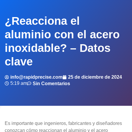
¿Reacciona el
aluminio con el acero
inoxidable? – Datos
clave
info@rapidprecise.com
25 de diciembre de 2024
5:19 am
Sin Comentarios
Es importante que ingenieros, fabricantes y diseñadores
conozcan cómo reaccionan el aluminio y el acero