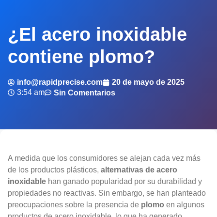
¿El acero inoxidable
contiene plomo?
info@rapidprecise.com
20 de mayo de 2025
3:54 am
Sin Comentarios
A medida que los consumidores se alejan cada vez más
de los productos plásticos,
alternativas de acero
inoxidable
han ganado popularidad por su durabilidad y
propiedades no reactivas. Sin embargo, se han planteado
preocupaciones sobre la presencia de
plomo
en algunos
productos de acero inoxidable, lo que ha generado