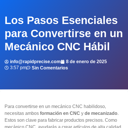
Los Pasos Esenciales
para Convertirse en un
Mecánico CNC Hábil
info@rapidprecise.com
8 de enero de 2025
3:57 pm
Sin Comentarios
Para convertirse en un mecánico CNC habilidoso,
necesitas ambos
formación en CNC
y
de mecanizado
.
Estos son clave para fabricar productos precisos. Como
mecánico CNC, ayudarás a crear artículos de alta calidad