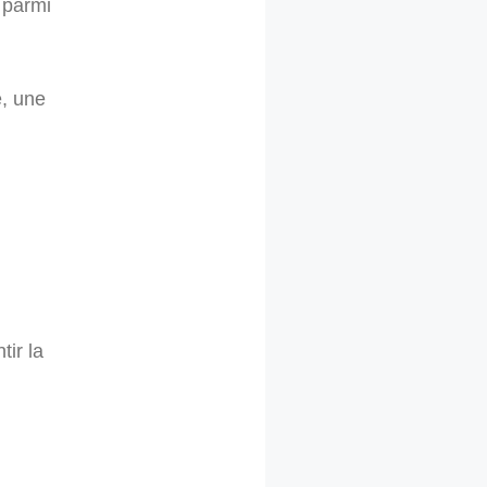
 parmi
e, une
tir la