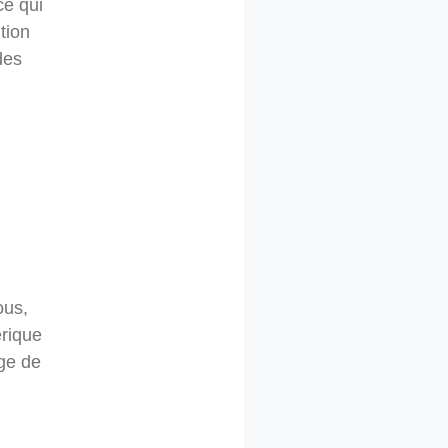
ce qui
tion
des
ous,
rique
age de