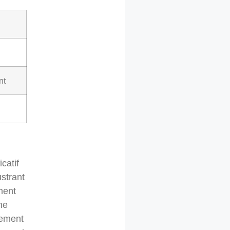
nt
catif
strant
ment
ne
sement