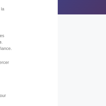
 la
des
e
.
fiance.
ercer
Pour