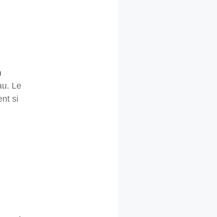
n
au. Le
nt si