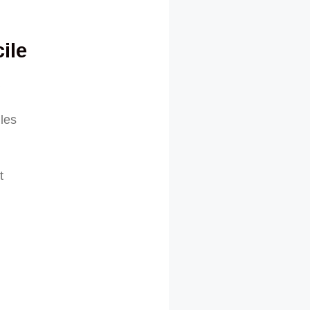
ile
 les
t