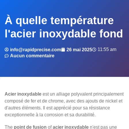
À quelle température
l'acier inoxydable fond
11:55 am
info@rapidprecise.com
26 mai 2025
Aucun commentaire
Acier inoxydable
est un alliage polyvalent principalement
composé de fer et de chrome, avec des ajouts de nickel et
d'autres éléments. Il est apprécié pour sa résistance
exceptionnelle à la corrosion et sa durabilité.
The
point de fusion
of
acier inoxydable
n'est pas une