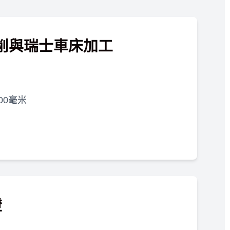
車削與瑞士車床加工
00毫米
證