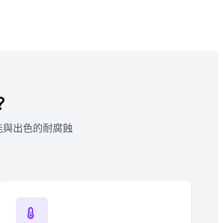
？
能與出色的耐腐蝕