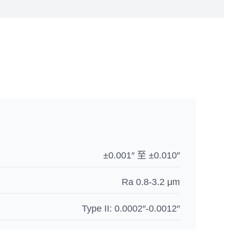
±0.001″ 至 ±0.010″
Ra 0.8-3.2 μm
Type II: 0.0002″-0.0012″