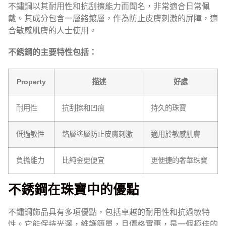
不鏽鋼以其耐用性和抗刮擦能力而聞名，非常適合日常佩
戴。其成分包含一層鉻鍍層，作為防止皮膚刺激的屏障，適
合敏感肌膚的人士使用。
不銹鋼的主要特性包括：
Property
描述
好處
耐用性
抗刮擦和凹痕
持久的珠寶
低過敏性
鉻層塗層防止皮膚刺激
適用於敏感肌膚
負擔能力
比純金更便宜
更便捷的奢華珠寶
不銹鋼在珠寶中的優點
不鏽鋼飾品具有多項優點，包括卓越的耐用性和抗過敏特
性。它能保持光澤，維護簡單，且價格實惠，是一個極佳的