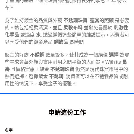
了堅固的基礎，確保珠寶飾品能保持良好的狀態。
年
待公
布。
為了維持鍍金的品質與外觀
不銹鋼珠寶
,
適當的照顧
是必要
的。這包括輕柔清潔，並且
柔軟布料
並避免暴露於
刺激性
化學品
或過度
水
. 透過遵循這些簡單的維護提示，消費者可
以享受他們的鍍金產品
鋼飾品
長時間
鍍金的好處
不銹鋼
數量繁多，使其成為一個絕佳
選擇
為那
些尋求奢華外觀與實用耐用之間平衡的人而設。With its
長
壽
且價格實惠，鍍金
不銹鋼珠寶
仍然是現代珠寶市場中的
熱門選擇。選擇鍍金
不銹鋼
, 消費者可以在不犧牲品質或耐
用性的情況下，享受金子的優雅。
申請這份工作
名字