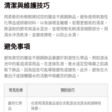
清潔與維護技巧
用柔軟的布輕輕擦拭您的鍍金不銹鋼飾品。避免使用刺激性
化學品或研磨材料，以免損壞金屬層。若需更徹底的清潔，
將溫和的肥皂與溫水混合，並使用軟毛刷清潔細節部分。用
清水沖洗乾淨，並徹底擦乾，以防止水漬。
避免事項
避免將您的鍍金不銹鋼飾品暴露於刺激性化學品，例如游泳
池中的氯或清潔用品。在塗抹乳液、香水或定型噴霧之前請
取下飾品，因為這些可能導致變色或褪色。此外，避免在大
量出汗或接觸鹽水的活動中佩戴您的飾品。
常見危害
預防技巧
嚴苛化學
在使用清潔產品或在含氯游泳池游泳前請移除
品
珠寶。