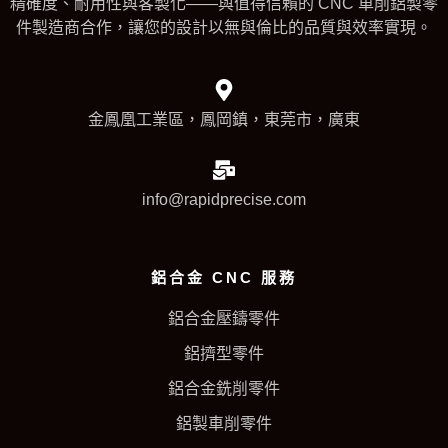
精確度、耐用性與客製化——與值得信賴的 CNC 車削鋁製零
件製造商合作，讓您的設計以無與倫比的品質與效率實現。
金鳳凰工業區，鳳岡鎮，東莞市，廣東
info@rapidprecise.com
鋁合金 CNC 服務
鋁合金壓鑄零件
鋁擠型零件
鋁合金銑削零件
鋁製車削零件