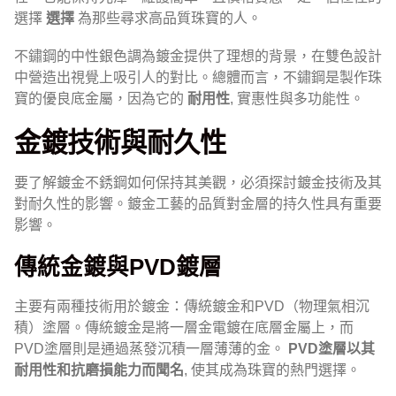
選擇
選擇
為那些尋求高品質珠寶的人。
不鏽鋼的中性銀色調為鍍金提供了理想的背景，在雙色設計
中營造出視覺上吸引人的對比。總體而言，不鏽鋼是製作珠
寶的優良底金屬，因為它的
耐用性
, 實惠性與多功能性。
金鍍技術與耐久性
要了解鍍金不銹鋼如何保持其美觀，必須探討鍍金技術及其
對耐久性的影響。鍍金工藝的品質對金層的持久性具有重要
影響。
傳統金鍍與PVD鍍層
主要有兩種技術用於鍍金：傳統鍍金和PVD（物理氣相沉
積）塗層。傳統鍍金是將一層金電鍍在底層金屬上，而
PVD塗層則是通過蒸發沉積一層薄薄的金。
PVD塗層以其
耐用性和抗磨損能力而聞名
, 使其成為珠寶的熱門選擇。