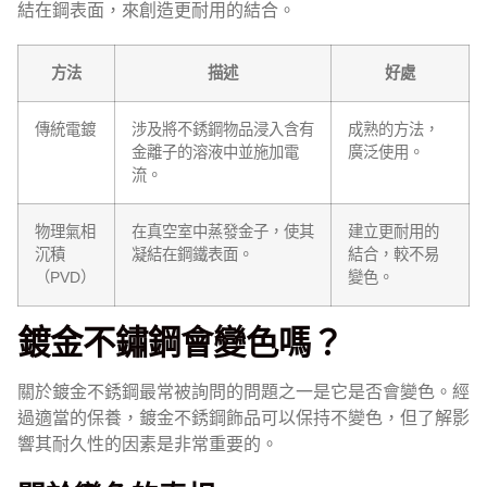
結在鋼表面，來創造更耐用的結合。
方法
描述
好處
傳統電鍍
涉及將不銹鋼物品浸入含有
成熟的方法，
金離子的溶液中並施加電
廣泛使用。
流。
物理氣相
在真空室中蒸發金子，使其
建立更耐用的
沉積
凝結在鋼鐵表面。
結合，較不易
（PVD）
變色。
鍍金不鏽鋼會變色嗎？
關於鍍金不銹鋼最常被詢問的問題之一是它是否會變色。經
過適當的保養，鍍金不銹鋼飾品可以保持不變色，但了解影
響其耐久性的因素是非常重要的。