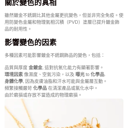
關於變色的真相
雖然鍍金不銹鋼比其他金屬更抗變色，但並非完全免疫。使
用防變色金屬和物理氣相沉積（PVD）塗層已提升鍍金飾
品的耐用性。
影響變色的因素
多種因素可能影響鍍金不銹鋼飾品的變色，包括：
品質與厚度
金鍍金
, 這對抗氧化能力有顯著影響。
環境因素
像濕度、空氣污染，以及
曝光
to
化學品
.
身體化學
, 因為皮膚油脂和汗水可能與金屬層互動。
頻繁接觸嚴苛
化學品
在清潔產品或氯化水中。
由於磨損或存放不當造成的物理磨損。