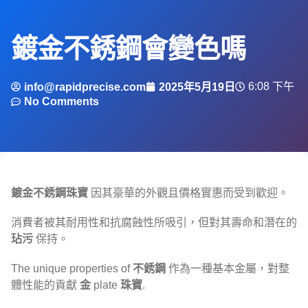
鍍金不銹鋼會變色嗎
6:08 下午
info@rapidprecise.com
2025年5月19日
No Comments
鍍金不銹鋼珠寶
因其豪華的外觀且價格實惠而受到歡迎。
消費者被其耐用性和抗腐蝕性所吸引，但對其壽命和潛在的
玷污
保持。
The unique properties of
不銹鋼
作為一種基本金屬，對整
體性能的貢獻
金
plate
珠寶
.