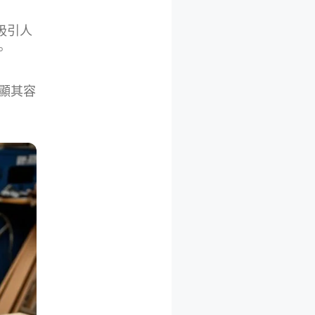
吸引人
。
凸顯其容