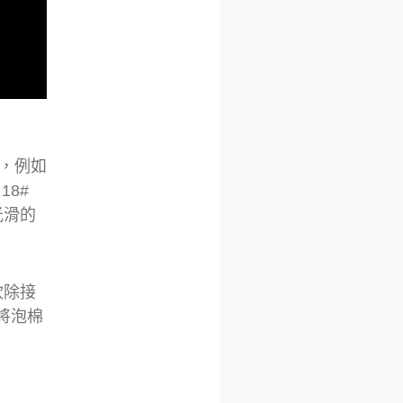
的，例如
8#
光滑的
吹除接
將泡棉