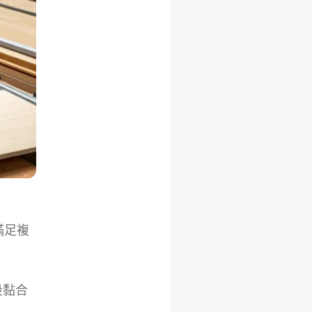
滿足複
段黏合