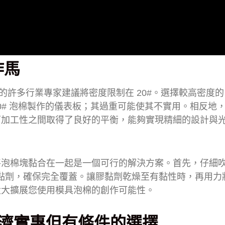
作馬
上的許多行業專家建議將密度限制在 20#。選擇較高密度
0# 泡棉製作的儀表板；其過重可能使其不實用。相反地，1
可加工性之間取得了良好的平衡，能夠實現精細的設計與
將泡棉塊黏合在一起是一個可行的解決方案。首先，仔細
77膠黏劑，確保完全覆蓋。讓膠黏劑乾燥至有黏性時，再用力
大大擴展您使用模具泡棉的創作可能性。
一個經濟實惠但有條件的選擇