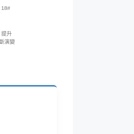
18#
，提升
不斷演變