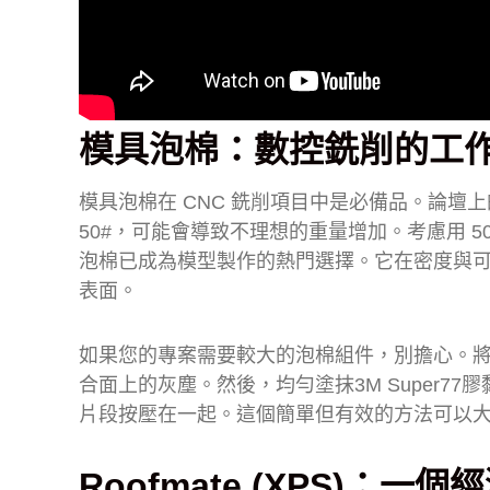
模具泡棉：數控銑削的工
模具泡棉在 CNC 銑削項目中是必備品。論壇
50#，可能會導致不理想的重量增加。考慮用 5
泡棉已成為模型製作的熱門選擇。它在密度與
表面。
如果您的專案需要較大的泡棉組件，別擔心。
合面上的灰塵。然後，均勻塗抹3M Super
片段按壓在一起。這個簡單但有效的方法可以
Roofmate (XPS)：