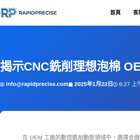
首頁
客
揭示CNC銑削理想泡棉 O
info@rapidprecise.com
2025年1月22日
6:27 上
在 OEM 工廠的數控銑削動態領域中，選擇