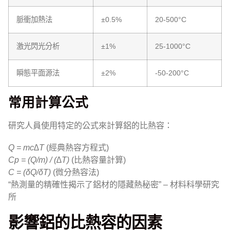
脈衝加熱法
±0.5%
20-500°C
激光閃光分析
±1%
25-1000°C
瞬態平面源法
±2%
-50-200°C
常用計算公式
研究人員使用特定的公式來計算鋁的比熱容：
Q = mc∆T
(經典熱容方程式)
Cp = (Q/m) / (∆T)
(比熱容量計算)
C = (δQ/δT)
(微分熱容法)
“熱測量的精確性揭示了鋁材的隱藏熱秘密” – 材料科學研究
所
影響鋁的比熱容的因素