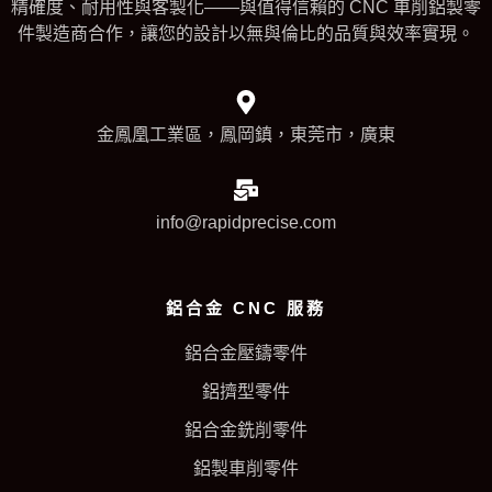
精確度、耐用性與客製化——與值得信賴的 CNC 車削鋁製零
件製造商合作，讓您的設計以無與倫比的品質與效率實現。
金鳳凰工業區，鳳岡鎮，東莞市，廣東
info@rapidprecise.com
鋁合金 CNC 服務
鋁合金壓鑄零件
鋁擠型零件
鋁合金銑削零件
鋁製車削零件