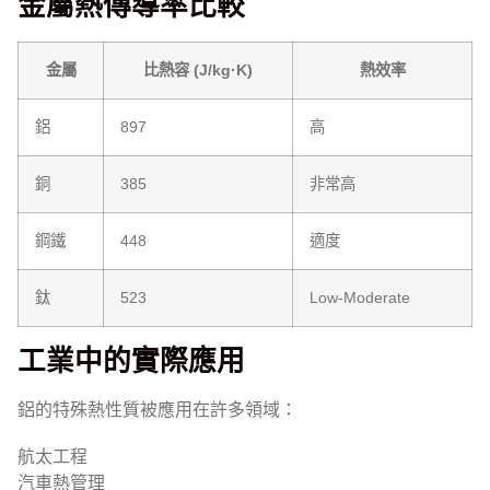
金屬熱傳導率比較
金屬
比熱容 (J/kg·K)
熱效率
鋁
897
高
銅
385
非常高
鋼鐵
448
適度
鈦
523
Low-Moderate
工業中的實際應用
鋁的特殊熱性質被應用在許多領域：
航太工程
汽車熱管理