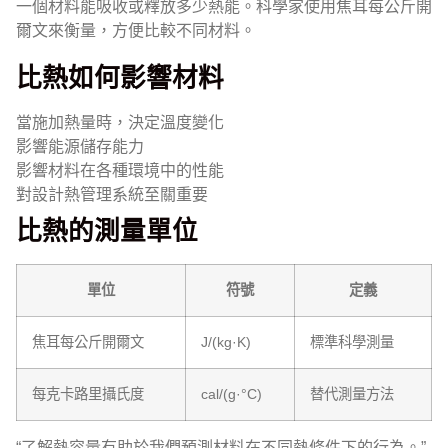
一個材料能吸收或釋放多少熱能。科學家使用焦耳每公斤開
爾文來衡量，方便比較不同材料。
比熱如何影響材料
當施加熱量時，決定溫度變化
影響能源儲存能力
影響材料在各種環境中的性能
對設計熱管理系統至關重要
比熱的測量單位
單位
符號
定義
焦耳每公斤開爾文
J/(kg·K)
標準科學測量
每克卡路里攝氏度
cal/(g·°C)
替代測量方法
“了解熱容量有助於我們預測材料在不同熱條件下的行為。”