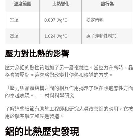
溫度範圍
比熱變化
熱行為
室溫
0.897 J/g°C
穩定傳輸
高溫
1.024 J/g°C
原子運動性增加
壓力對比熱的影響
壓力為鋁的熱性質增加了另一層複雜性。當壓力升高時，晶
格會被壓縮。這會略微改變其傳熱和傳導的方式。
「壓力與晶體結構之間的相互作用揭示了鋁在熱適應性方面
的卓越表現。」 – 材料科學研究
了解這些細節有助於工程師和研究人員改善鋁的應用。它被
用於航空航天和先進製造。
鋁的比熱歷史發現