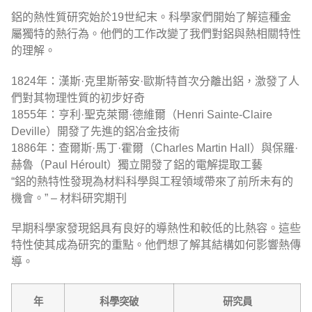
鋁的熱性質研究始於19世紀末。科學家們開始了解這種金
屬獨特的熱行為。他們的工作改變了我們對鋁與熱相關特性
的理解。
1824年：漢斯·克里斯蒂安·歐斯特首次分離出鋁，激發了人
們對其物理性質的初步好奇
1855年：亨利·聖克萊爾·德維爾（Henri Sainte-Claire
Deville）開發了先進的鋁冶金技術
1886年：查爾斯·馬丁·霍爾（Charles Martin Hall）與保羅·
赫魯（Paul Héroult）獨立開發了鋁的電解提取工藝
“鋁的熱特性發現為材料科學與工程領域帶來了前所未有的
機會。” – 材料研究期刊
早期科學家發現鋁具有良好的導熱性和較低的比熱容。這些
特性使其成為研究的重點。他們想了解其結構如何影響熱傳
導。
年
科學突破
研究員