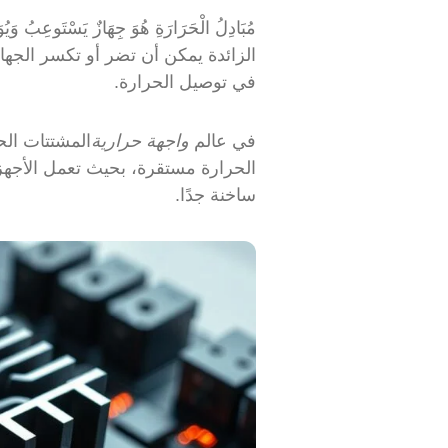
مُبَادِلُ الْحَرَارَةِ هُوَ جِهَازٌ يَسْتَوعِبُ وَيُوَزِ
الزائدة يمكن أن تضر أو تكسر الجهاز
في توصيل الحرارة.
في عالم
واجهة حرارية
المشتتات الح
الحرارة مستقرة، بحيث تعمل الأجهزة
ساخنة جدًا.