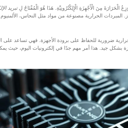
عُ الْحَرَارَةَ مِنَ الْأَجْهِزَةِ الْإِلِكْتُرُونِيَّةِ. هَذَا هُوَ الْمُفْتَاحُ لِ
تبريد الإ
. المبردات الحرارية مصنوعة من مواد مثل النحاس، الألمنيوم،
رارية ضرورية للحفاظ على برودة الأجهزة. فهي تساعد على 
 بشكل جيد. هذا أمر مهم جدًا في إلكترونيات اليوم، حيث يمكن