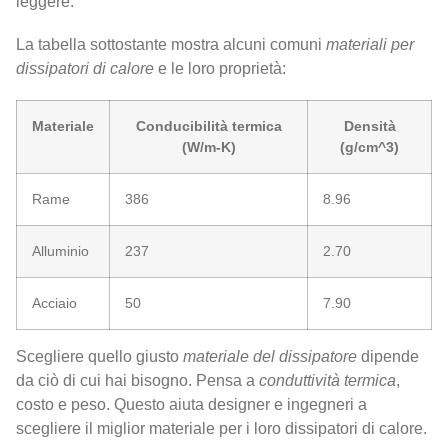
leggere.
La tabella sottostante mostra alcuni comuni
materiali per
dissipatori di calore
e le loro proprietà:
Materiale
Conducibilità termica
Densità
(W/m-K)
(g/cm^3)
Rame
386
8.96
Alluminio
237
2.70
Acciaio
50
7.90
Scegliere quello giusto
materiale del dissipatore
dipende
da ciò di cui hai bisogno. Pensa a
conduttività termica
,
costo e peso. Questo aiuta designer e ingegneri a
scegliere il miglior materiale per i loro dissipatori di calore.