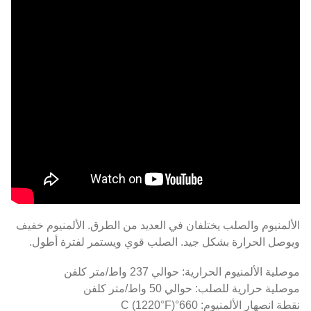
الألمنيوم والصلب يختلفان في العديد من الطرق. الألمنيوم خفيف
ويوصل الحرارة بشكل جيد. الصلب قوي ويستمر لفترة أطول.
موصلية الألمنيوم الحرارية: حوالي 237 واط/متر كلفن
موصلية حرارية للصلب: حوالي 50 واط/متر كلفن
نقطة انصهار الألمنيوم: 660°C (1220°F)