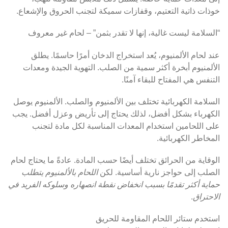
خوذات ذاتية التعتيم، وقفازات سميكة لتجنب الحروق والإشعاع.
“السلامة ليست غالية، إنها لا تقدر بثمن” – لحام غير معروف
عند لحام الألمنيوم، يُعد استخراج الدخان أمرًا حاسمًا. يطلق
الألمنيوم أبخرة أكثر سمية من الصلب. التهوية الجيدة ومعدات
التنفس هي المفتاح للبقاء آمنًا.
السلامة الكهربائية تختلف بين الألمنيوم والصلب. الألمنيوم يوصل
الكهرباء بشكل أفضل، لذلك يحتاج إلى تأريض وعزل أفضل. يجب
على اللحامين استخدام المعدات المناسبة لكل مادة لتجنب
المخاطر الكهربائية.
الوقاية من الحرائق تختلف أيضًا حسب المادة. عادةً ما يحتاج لحام
الصلب إلى حواجز نارية أساسية. لكن
اللحام بالألمنيوم يتطلب
حماية أكثر تقدمًا بسبب انخفاض نقطة انصهاره وسلوكه الفريد في
الاحتراق
.
استخدم ستائر اللحام المقاومة للحريق