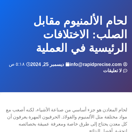
لحام الألمنيوم مقابل
الصلب: الاختلافات
الرئيسية في العملية
٥:١٨ ص
info@rapidprecise.com
ديسمبر 25, 2024
لا تعليقات
لحام المعادن هو جزء أساسي من صناعة الأشياء، لكنه أصعب مع
مواد مختلفة مثل الألمنيوم والفولاذ. الحرفيون المهرة يعرفون أن
كل معدن يحتاج إلى طرق خاصة ومعرفة عميقة بخصائصه
لتحقيق أفضل النتائج.