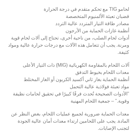
لحامو TIG مع تحكم متقدم في درجة الحرارة
قضبان تعبئة الألمنيوم المتخصصة
مصادر طاقة التيار المتردد عالية التردد
أنظمة غازات الحماية من الأرجون
أدوات لحام الصلب، من ناحية أخرى، تحتاج إلى آلات لحام قوية
ومرنة. يجب أن تتعامل هذه الآلات مع درجات حرارة عالية ومواد
كثيفة.
آلات اللحام بالمقاومة الكهربائية (MIG) ذات التيار الأعلى
معدات اللحام بخيوط التدفق
أنظمة الحماية بغاز ثاني أكسيد الكربون أو الغاز المختلط
مواد تعبئة فولاذية عالية التحمل
"الأدوات الصحيحة تُحدث فرقًا كبيرًا في تحقيق لحامات نظيفة
وقوية." – جمعية اللحام المهنية
معدات الحماية ضرورية لجميع عمليات اللحام، بغض النظر عن
المادة. يجب على اللحامين ارتداء معدات أمان عالية الجودة
لتجنب الإصابات.