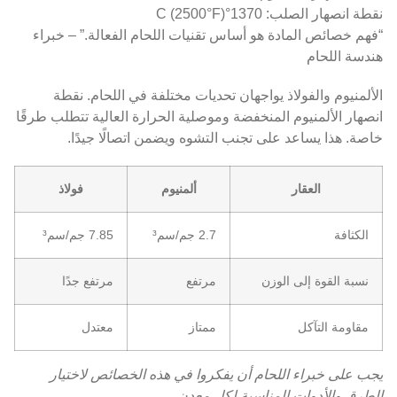
نقطة انصهار الصلب: 1370°C (2500°F)
“فهم خصائص المادة هو أساس تقنيات اللحام الفعالة.” – خبراء
هندسة اللحام
الألمنيوم والفولاذ يواجهان تحديات مختلفة في اللحام. نقطة
انصهار الألمنيوم المنخفضة وموصلية الحرارة العالية تتطلب طرقًا
خاصة. هذا يساعد على تجنب التشوه ويضمن اتصالًا جيدًا.
العقار
ألمنيوم
فولاذ
الكثافة
2.7 جم/سم³
7.85 جم/سم³
نسبة القوة إلى الوزن
مرتفع
مرتفع جدًا
مقاومة التآكل
ممتاز
معتدل
يجب على خبراء اللحام أن يفكروا في هذه الخصائص لاختيار
الطرق والأدوات المناسبة لكل معدن.