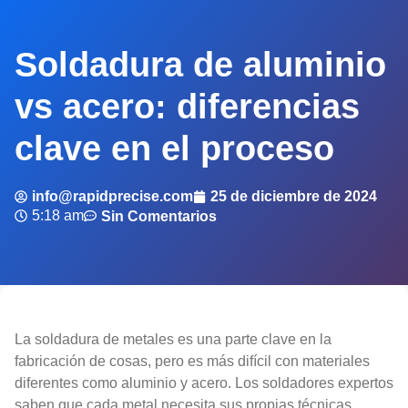
Soldadura de aluminio
vs acero: diferencias
clave en el proceso
info@rapidprecise.com
25 de diciembre de 2024
5:18 am
Sin Comentarios
La soldadura de metales es una parte clave en la
fabricación de cosas, pero es más difícil con materiales
diferentes como aluminio y acero. Los soldadores expertos
saben que cada metal necesita sus propias técnicas