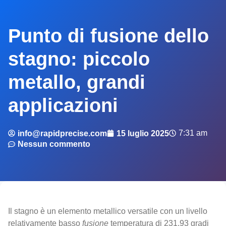
Punto di fusione dello
stagno: piccolo
metallo, grandi
applicazioni
7:31 am
info@rapidprecise.com
15 luglio 2025
Nessun commento
Il stagno è un elemento metallico versatile con un livello
relativamente basso
fusione
temperatura di 231,93 gradi