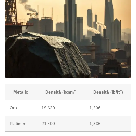
Metallo
Densità (kg/m³)
Densità (lb/ft³)
Oro
19,320
1,206
Platinum
21,400
1,336