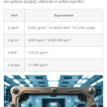
per gallone (oz/gal), utilizzate in settori specifici.
Unit
Equivalente
1 kg/m³
0.001 g/cm³, ≈0.06243 lb/ft³, ≈0.1335 oz/gal
1 g/cm³
1000 kg/m³, 1.000.000 g/m³
1 lb/ft³
≈16,02 kg/m³
1 oz/gal
≈7.489 kg/m³