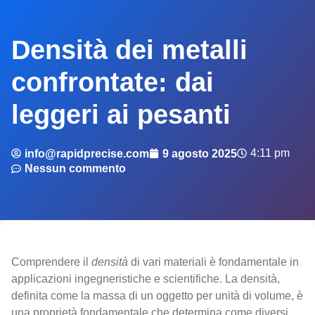
Densità dei metalli
confrontate: dai
leggeri ai pesanti
4:11 pm
info@rapidprecise.com
9 agosto 2025
Nessun commento
Comprendere il
densità
di vari materiali è fondamentale in
applicazioni ingegneristiche e scientifiche. La densità,
definita come la massa di un oggetto per unità di volume, è
una proprietà fondamentale che determina come diversi