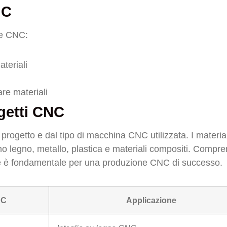
NC
ne CNC:
ateriali
re materiali
ogetti CNC
 progetto e dal tipo di macchina CNC utilizzata. I material
no legno, metallo, plastica e materiali compositi. Compr
iale è fondamentale per una produzione CNC di successo.
NC
Applicazione