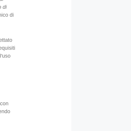
o di
ico di
ettato
quisiti
l'uso
 con
tendo