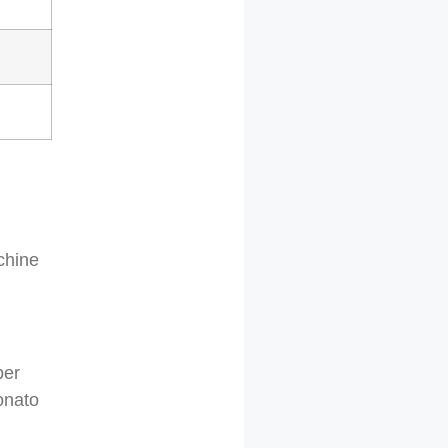
cchine
per
ionato