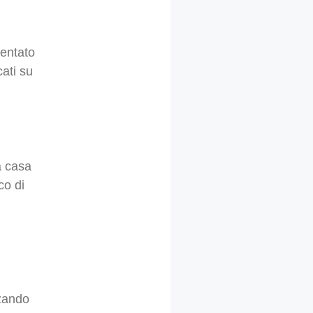
ventato
cati su
a casa
co di
zzando