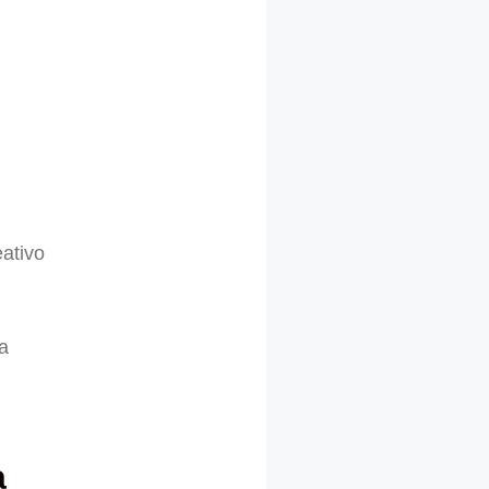
eativo
a
a