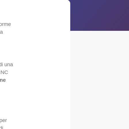
forme
da
di una
 CNC
ine
per
di