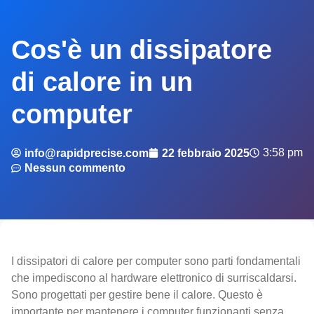
Cos'è un dissipatore
di calore in un
computer
3:58 pm
info@rapidprecise.com
22 febbraio 2025
Nessun commento
I dissipatori di calore per computer sono parti fondamentali
che impediscono al hardware elettronico di surriscaldarsi.
Sono progettati per gestire bene il calore. Questo è
importante per mantenere i computer funzionanti senza