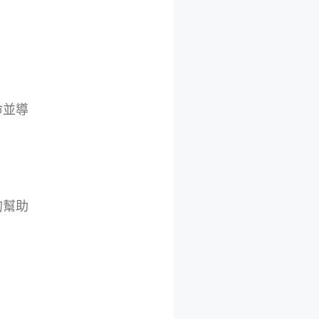
命並導
的幫助