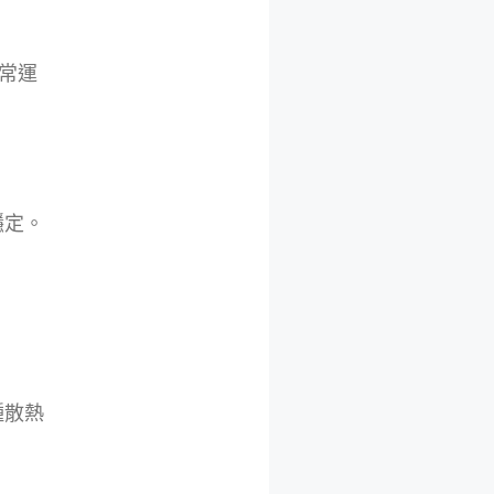
常運
穩定。
種散熱