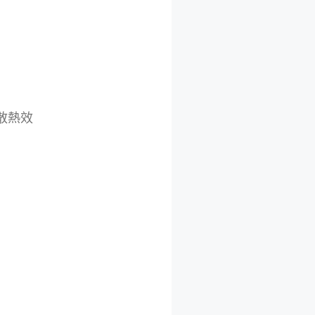
散熱效
。