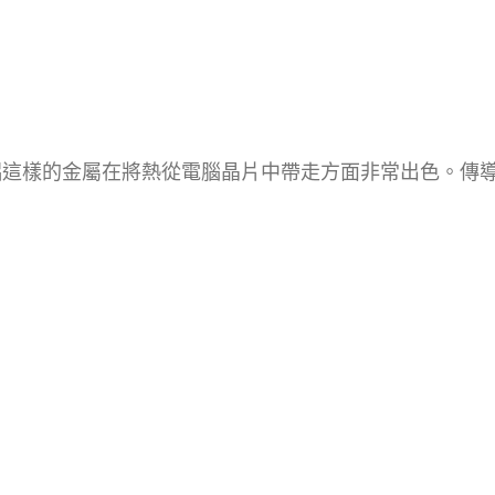
鋁這樣的金屬在將熱從電腦晶片中帶走方面非常出色。傳