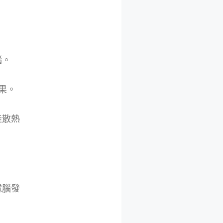
腦。
果。
佳散熱
電腦發