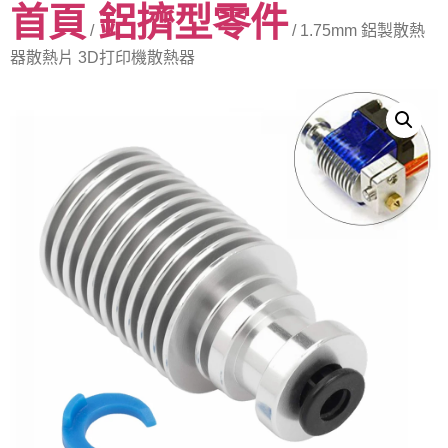
首頁
鋁擠型零件
/
/ 1.75mm 鋁製散熱
器散熱片 3D打印機散熱器