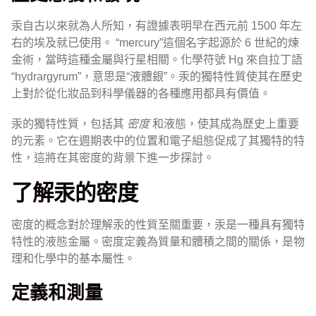
汞自古以來就為人所知，有證據表明早在西元前 1500 年左
右的埃及就已使用。 “mercury”這個名字起源於 6 世紀的煉
金術，當時這種金屬與行星相關。化學符號 Hg 來自拉丁語
“hydrargyrum”，意思是“液體銀”。汞的獨特性質使其在歷史
上對於從化妝品到科學儀器的各種應用都具有價值。
汞的獨特性質，包括其
密度
和液態，使其成為歷史上重要
的元素。它在週期表中的位置和電子組態促成了其獨特的特
性，這將在其密度的背景下進一步探討。
了解汞的密度
密度的概念對於理解汞的性質至關重要，汞是一種具有獨特
特性的液態金屬。密度定義為質量和體積之間的關係，是物
理和化學中的基本屬性。
定義和測量