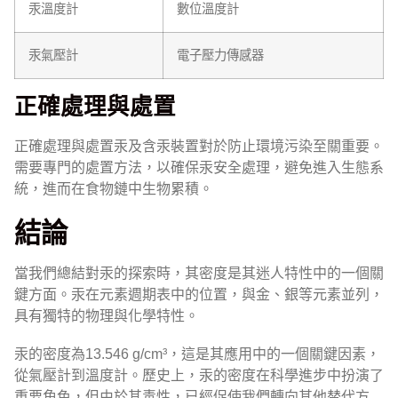
汞溫度計
數位溫度計
汞氣壓計
電子壓力傳感器
正確處理與處置
正確處理與處置汞及含汞裝置對於防止環境污染至關重要。
需要專門的處置方法，以確保汞安全處理，避免進入生態系
統，進而在食物鏈中生物累積。
結論
當我們總結對汞的探索時，其密度是其迷人特性中的一個關
鍵方面。汞在元素週期表中的位置，與金、銀等元素並列，
具有獨特的物理與化學特性。
汞的密度為13.546 g/cm³，這是其應用中的一個關鍵因素，
從氣壓計到溫度計。歷史上，汞的密度在科學進步中扮演了
重要角色，但由於其毒性，已經促使我們轉向其他替代方