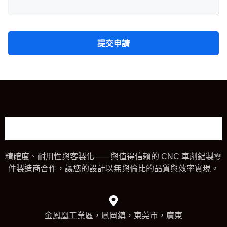
提交申請
精確度、耐用性與客製化——與值得信賴的 CNC 車削鋁製零
件製造商合作，讓您的設計以無與倫比的品質與效率實現。
金鳳凰工業區，鳳岡鎮，東莞市，廣東