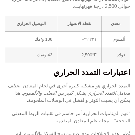
حوالي 2,500 درجة فهرنهايت.
معدن
نقطة الانصهار
التوصيل الحراري
ألمنيوم
١٬٢٢١°F
138 و/مك
فولاذ
2,500°F
43 و/مك
اعتبارات التمدد الحراري
التمدد الحراري هو مشكلة كبيرة أخرى في لحام المعادن.
يختلف
معامل التمدد الحراري بشكل كبير بين الصلب والألمنيوم
. هذا
يمكن أن يسبب التوتر والفشل في الوصلات الملحومة.
“فهم الديناميات الحرارية أمر حاسم في تقنيات الربط المعدني
الناجحة” – مجلة علم المعادن المتقدمة
تُظهر هذه الاختلافات مدى صعوبة دمج الفولاذ والألمنيوم. إنه