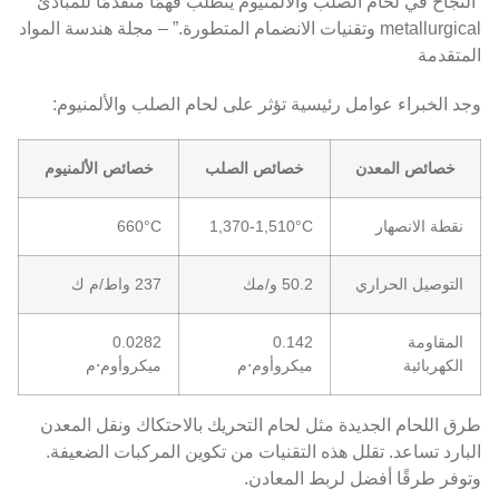
“النجاح في لحام الصلب والألمنيوم يتطلب فهمًا متقدمًا للمبادئ
metallurgical وتقنيات الانضمام المتطورة.” – مجلة هندسة المواد
المتقدمة
وجد الخبراء عوامل رئيسية تؤثر على لحام الصلب والألمنيوم:
خصائص المعدن
خصائص الصلب
خصائص الألمنيوم
نقطة الانصهار
1,370-1,510°C
660°C
التوصيل الحراري
50.2 و/مك
237 واط/م ك
المقاومة
0.142
0.0282
الكهربائية
ميكروأوم⋅م
ميكروأوم⋅م
طرق اللحام الجديدة مثل لحام التحريك بالاحتكاك ونقل المعدن
البارد تساعد. تقلل هذه التقنيات من تكوين المركبات الضعيفة.
وتوفر طرقًا أفضل لربط المعادن.