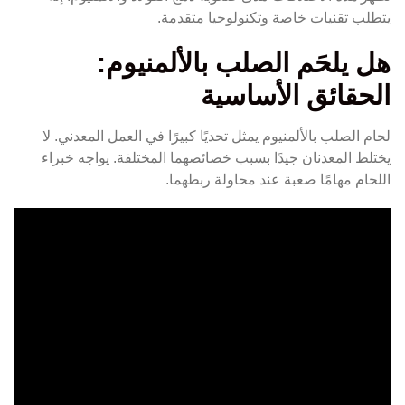
يتطلب تقنيات خاصة وتكنولوجيا متقدمة.
هل يلحَم الصلب بالألمنيوم:
الحقائق الأساسية
لحام الصلب بالألمنيوم يمثل تحديًا كبيرًا في العمل المعدني. لا
يختلط المعدنان جيدًا بسبب خصائصهما المختلفة. يواجه خبراء
اللحام مهامًا صعبة عند محاولة ربطهما.