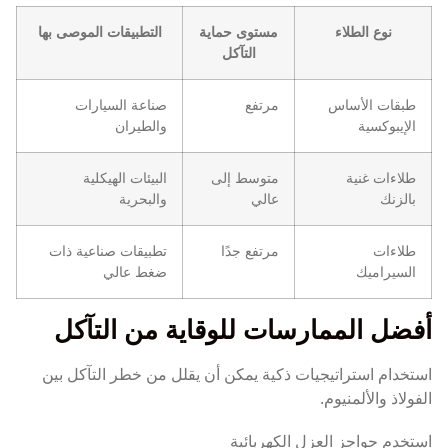
نوع الطلاء
مستوى حماية
التطبيقات الموصى بها
التآكل
طبقات الأساس
مرتفع
صناعة السيارات
الإيبوكسية
والطيران
طلاءات غنية
متوسط إلى
البيئات الهيكلية
بالزنك
عالي
والبحرية
طلاءات
مرتفع جدًا
تطبيقات صناعية ذات
السيراميك
ضغط عالي
أفضل الممارسات للوقاية من التآكل
استخدام استراتيجيات ذكية يمكن أن يقلل من خطر التآكل بين
الفولاذ والألمنيوم.
استخدم حواجز العزل الكهربائية