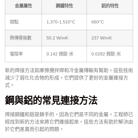
金屬屬性
鋼鐵特性
鋁的特性
熔點
1,370-1,510°C
660°C
熱傳導係數
50.2 W/mK
237 W/mK
電阻率
0.142 微歐·米
0.0282 微歐·米
新的焊接方法如摩擦攪拌焊和冷金屬傳輸有幫助。這些技術
減少了弱化化合物的形成。它們提供了更好的金屬連接方
式。
鋼與鋁的常見連接方法
焊接鋼鐵和鋁是棘手的，因為它們是不同的金屬。工程師已
經找到新的方法來將它們連接起來。這些方法有助於解決由
於它們差異而引起的問題。