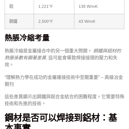
鋁
1,221°F
138 W/mK
鋼鐵
2,500°F
43 W/mK
熱脹冷縮考量
熱脹冷縮是金屬接合中的另一個重大問題。
鋼鐵與鋁材的
熱脹係數有顯著差異
. 這可能會導致焊接接頭的壓力和失
效。
“理解熱力學在成功的金屬連接技術中至關重要” – 高級冶金
期刊
這些差異顯示出鋼鐵與鋁合金結合的困難程度。它需要特殊
技術和先進的技術。
鋼材是否可以焊接到鋁材：基
本事實