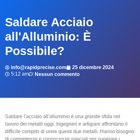
Saldare Acciaio
all'Alluminio: È
Possibile?
info@rapidprecise.com
25 dicembre 2024
5:12 am
Nessun commento
Saldare l'acciaio all'alluminio è una grande sfida nel
lavoro dei metalli oggi. Ingegneri e artigiani affrontano il
difficile compito di unire questi due metalli. Hanno bisogno
di competenze e conoscenze speciali per superare i