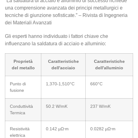
“La saldatura di acciaio e alluminio di successo richiede
una comprensione avanzata dei principi metallurgici e
tecniche di giunzione sofisticate.” – Rivista di Ingegneria
dei Materiali Avanzati
Gli esperti hanno individuato i fattori chiave che
influenzano la saldatura di acciaio e alluminio:
Proprietà
Caratteristiche
Caratteristiche
del metallo
dell'acciaio
dell'alluminio
Punto di
1,370-1,510°C
660°C
fusione
Conduttività
50.2 W/mK
237 W/mK
Termica
Resistività
0.142 µΩ⋅m
0.0282 µΩ⋅m
elettrica