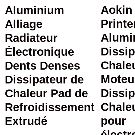
Aokin
Aluminium
Printe
Alliage
Alumi
Radiateur
Dissip
Électronique
Chale
Dents Denses
Moteu
Dissipateur de
Dissip
Chaleur Pad de
Chale
Refroidissement
pour
Extrudé
électr