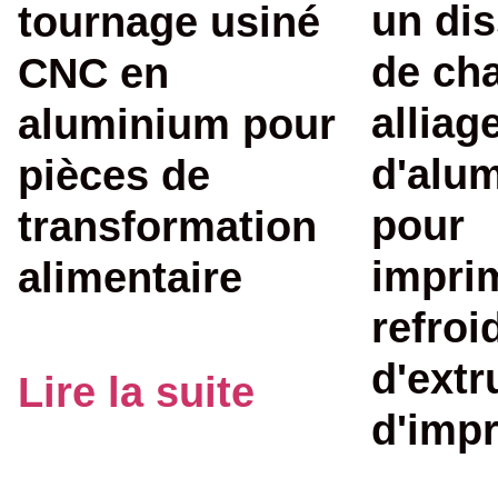
un dis
tournage usiné
de cha
CNC en
alliag
aluminium pour
d'alu
pièces de
pour
transformation
impri
alimentaire
refroi
d'ext
Lire la suite
d'imp