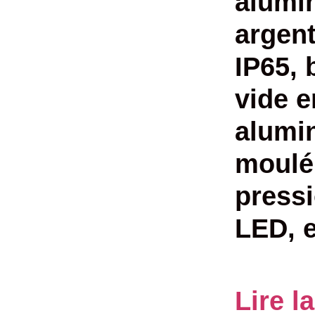
alumi
argent
IP65, 
vide e
alumi
moulé
press
LED, e
Lire l