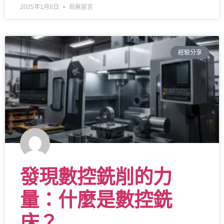
2025年1月8日
尚無留言
經驗分享
發現數控銑削的力
量：什麼是數控銑
床？