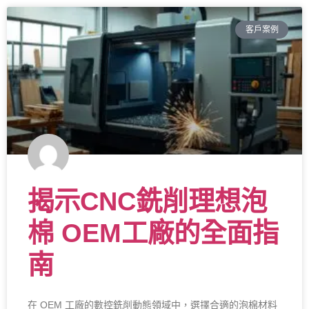
客戶案例
揭示CNC銑削理想泡
棉 OEM工廠的全面指
南
在 OEM 工廠的數控銑削動態領域中，選擇合適的泡棉材料